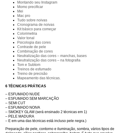
Montando seu Instagram
Momo precificar
Mei
Mac pro
Tudo sobre noivas
Cronograma de noivas
Kit básico para começar
Colorimetria
Valor tonal
Psicologia das cores
Contraste de pele
Combinação de cores
Neutralização das cores – manchas, bases
Neutralização das cores – na fotografia
Tom e Subtom
Treinos de esfumado
Treino de precisão
Mapeamento das técnicas.
6 TÉCNICAS PRÁTICAS
– ESFUMADO NUDE
– ESFUMADO SEM MARCAÇÃO
– SEMI CUT
– ESFUMADO NOIVA
– SMOKEY GLAM
(será ensinado 2 técnicas em 1)
– PELE MADURA
– E em uma das técnicas está incluso pele negra.)
Preparação de pele, contorno e iluminação, sombra, vários tipos de