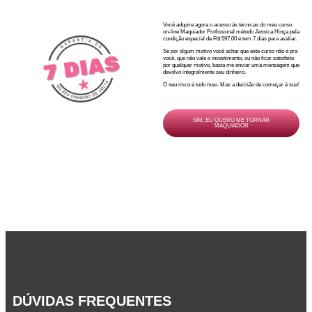
Você adquire agora o acesso às técnicas do meu curso
on-line Maquiador Profissional método Jessica Hinça pela
condição especial de R$ 597,00 e tem 7 dias para avaliar.
Se por algum motivo você achar que este curso não é pra
você, que não vale o investimento, ou não ficar satisfeito
por qualquer motivo, basta me enviar uma mensagem que
devolvo integralmente seu dinheiro.
O seu risco é todo meu. Mas a decisão de começar é sua!
SIM, EU QUERO ME TORNAR
MAQUIADOR
DÚVIDAS FREQUENTES